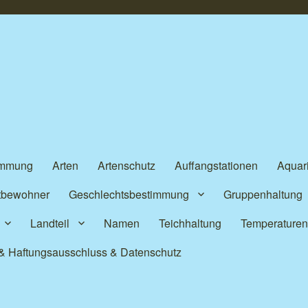
immung
Arten
Artenschutz
Auffangstationen
Aquar
itbewohner
Geschlechtsbestimmung
Gruppenhaltung
Landteil
Namen
Teichhaltung
Temperature
& Haftungsausschluss & Datenschutz