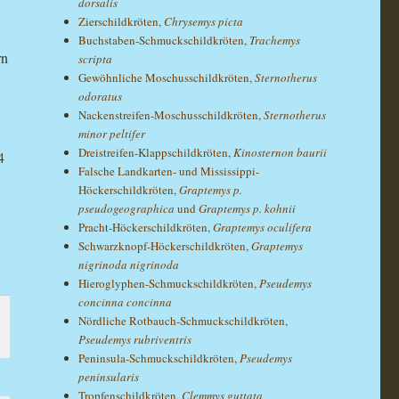
dorsalis
Zierschildkröten,
Chrysemys picta
Buchstaben-Schmuckschildkröten,
Trachemys
rn
scripta
Gewöhnliche Moschusschildkröten,
Sternotherus
odoratus
Nackenstreifen-Moschusschildkröten,
Sternotherus
minor peltifer
Dreistreifen-Klappschildkröten,
Kinosternon baurii
4
Falsche Landkarten- und Mississippi-
Höckerschildkröten,
Graptemys p.
pseudogeographica
und
Graptemys p. kohnii
Pracht-Höckerschildkröten,
Graptemys oculifera
Schwarzknopf-Höckerschildkröten,
Graptemys
nigrinoda nigrinoda
Hieroglyphen-Schmuckschildkröten,
Pseudemys
concinna concinna
Nördliche Rotbauch-Schmuckschildkröten,
Pseudemys rubriventris
Peninsula-Schmuckschildkröten,
Pseudemys
peninsularis
Tropfenschildkröten,
Clemmys guttata