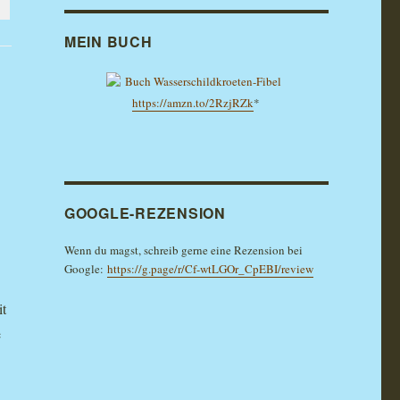
MEIN BUCH
https://amzn.to/2RzjRZk
*
GOOGLE-REZENSION
Wenn du magst, schreib gerne eine Rezension bei
Google:
https://g.page/r/Cf-wtLGOr_CpEBI/review
it
e