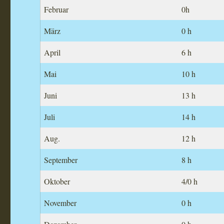
Februar
0h
März
0 h
April
6 h
Mai
10 h
Juni
13 h
Juli
14 h
Aug.
12 h
September
8 h
Oktober
4/0 h
November
0 h