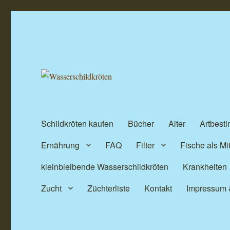
Wasserschildkröten
www.zierschildkroete.de
Schildkröten kaufen
Bücher
Alter
Artbest
Ernährung
FAQ
Filter
Fische als M
kleinbleibende Wasserschildkröten
Krankheiten
Zucht
Züchterliste
Kontakt
Impressum 