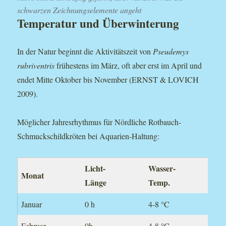
schwarzen Zeichnungselemente angeht
Temperatur und Überwinterung
In der Natur beginnt die Aktivitätszeit von
Pseudemys
rubriventris
frühestens im März, oft aber erst im April und
endet Mitte Oktober bis November (ERNST & LOVICH
2009).
Möglicher Jahresrhythmus für Nördliche Rotbauch-
Schmuckschildkröten bei Aquarien-Haltung:
Licht-
Wasser-
Monat
Länge
Temp.
Januar
0 h
4-8 °C
Februar
0h
4-8 °C