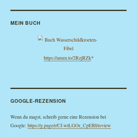
MEIN BUCH
https://amzn.to/2RzjRZk
*
GOOGLE-REZENSION
Wenn du magst, schreib gerne eine Rezension bei
Google:
https://g.page/r/Cf-wtLGOr_CpEBI/review