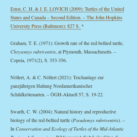
Ernst, C. H. & J. E. LOVICH (2009): Turtles of the United
States and Canada – Second Edition. – The John Hopkins
University Press (Baltimore): 827 S.
*
Graham, T. E. (1971): Growth rate of the red-bellied turtle,
Chrysemys rubriventris
, at Plymouth, Massachusetts. –
Copeia, 1971(2), S. 353-356.
Nöllert, A. & C. Nöllert (2021): Teichanlage zur
ganzjährigen Haltung Nordamerikanischer
Schildkrötenarten. – ÖGH-Aktuell 57, S. 19-22.
Swarth, C. W. (2004): Natural history and reproductive
biology of the red-bellied turtle (
Pseudemys rubriventris
). –
In
Conservation and Ecology of Turtles of the Mid-Atlantic