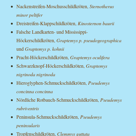
Nackenstreifen-Moschusschildkröten,
Sternotherus
minor peltifer
Dreistreifen-Klappschildkröten,
Kinosternon baurii
Falsche Landkarten- und Mississippi-
Höckerschildkröten,
Graptemys p. pseudogeographica
und
Graptemys p. kohnii
Pracht-Höckerschildkröten,
Graptemys oculifera
Schwarzknopf-Höckerschildkröten,
Graptemys
nigrinoda nigrinoda
Hieroglyphen-Schmuckschildkröten,
Pseudemys
concinna concinna
Nördliche Rotbauch-Schmuckschildkröten,
Pseudemys
rubriventris
Peninsula-Schmuckschildkröten,
Pseudemys
peninsularis
Tropfenschildkröten,
Clemmys guttata