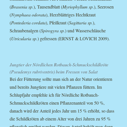
(
Brasenia sp.
), Tausendblatt (
Myriophyllum sp
.), Seerosen
(
Nymphaea odorata
), Herzblättriges Hechtkraut
(
Pontederia cordata
), Pfeilkraut (
Sagittaria sp.
),
Schraubenalgen (
Spirogyra sp.
) und Wasserschläuche
(
Utricularia sp.
) gefressen (ERNST & LOVICH 2009).
Jungtier der Nördlichen Rotbauch-Schmuckschildkröte
(Pseudemys rubriventris) beim Fressen von Salat
Bei der Fütterung sollte man sich an der Natur orientieren
und bereits Jungtiere mit vielen Pflanzen füttern. Im
Schlupfjahr empfehle ich für Nördliche Rotbauch-
Schmuckschildkröten einen Pflanzenanteil von 50 %,
danach wird der Anteil jedes Jahr um 15 % erhöht, so dass
die Schildkröten ab einem Alter von drei Jahren zu 95 %
pflanzlich ernährt werden. Diesen Anteil behält man dann