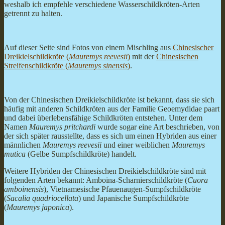
weshalb ich empfehle verschiedene Wasserschildkröten-Arten
getrennt zu halten.
Auf dieser Seite sind Fotos von einem Mischling aus
Chinesischer
Dreikielschildkröte (
Mauremys reevesii
)
mit der
Chinesischen
Streifenschildkröte (
Mauremys sinensis
)
.
Von der Chinesischen Dreikielschildkröte ist bekannt, dass sie sich
häufig mit anderen Schildkröten aus der Familie Geoemydidae paart
und dabei überlebensfähige Schildkröten entstehen. Unter dem
Namen
Mauremys pritchardi
wurde sogar eine Art beschrieben, von
der sich später rausstellte, dass es sich um einen Hybriden aus einer
männlichen
Mauremys reevesii
und einer weiblichen
Mauremys
mutica
(Gelbe Sumpfschildkröte) handelt.
Weitere Hybriden der Chinesischen Dreikielschildkröte sind mit
folgenden Arten bekannt: Amboina-Scharnierschildkröte (
Cuora
amboinensis
), Vietnamesische Pfauenaugen-Sumpfschildkröte
(
Sacalia quadriocellata
) und Japanische Sumpfschildkröte
(
Mauremys japonica
).