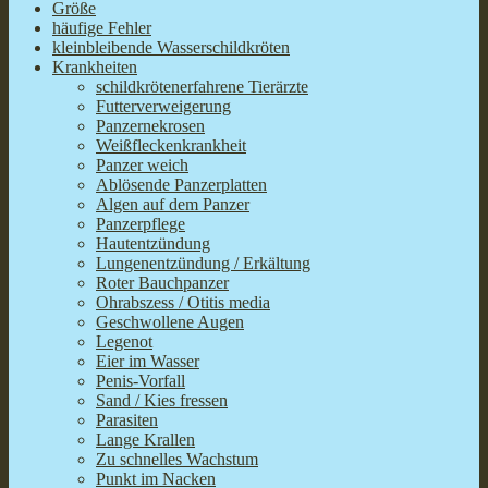
Größe
häufige Fehler
kleinbleibende Wasserschildkröten
Krankheiten
schildkrötenerfahrene Tierärzte
Futterverweigerung
Panzernekrosen
Weißfleckenkrankheit
Panzer weich
Ablösende Panzerplatten
Algen auf dem Panzer
Panzerpflege
Hautentzündung
Lungenentzündung / Erkältung
Roter Bauchpanzer
Ohrabszess / Otitis media
Geschwollene Augen
Legenot
Eier im Wasser
Penis-Vorfall
Sand / Kies fressen
Parasiten
Lange Krallen
Zu schnelles Wachstum
Punkt im Nacken