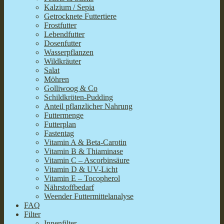
Kalzium / Sepia
Getrocknete Futtertiere
Frostfutter
Lebendfutter
Dosenfutter
Wasserpflanzen
Wildkräuter
Salat
Möhren
Golliwoog & Co
Schildkröten-Pudding
Anteil pflanzlicher Nahrung
Futtermenge
Futterplan
Fastentag
Vitamin A & Beta-Carotin
Vitamin B & Thiaminase
Vitamin C – Ascorbinsäure
Vitamin D & UV-Licht
Vitamin E – Tocopherol
Nährstoffbedarf
Weender Futtermittelanalyse
FAQ
Filter
Innenfilter