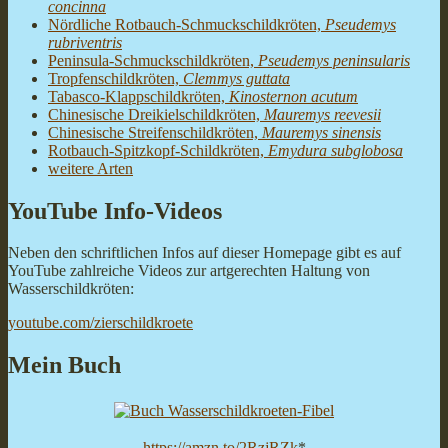
concinna
Nördliche Rotbauch-Schmuckschildkröten,
Pseudemys
rubriventris
Peninsula-Schmuckschildkröten,
Pseudemys peninsularis
Tropfenschildkröten,
Clemmys guttata
Tabasco-Klappschildkröten,
Kinosternon acutum
Chinesische Dreikielschildkröten,
Mauremys reevesii
Chinesische Streifenschildkröten,
Mauremys sinensis
Rotbauch-Spitzkopf-Schildkröten,
Emydura subglobosa
weitere Arten
YouTube Info-Videos
Neben den schriftlichen Infos auf dieser Homepage gibt es auf
YouTube zahlreiche Videos zur artgerechten Haltung von
Wasserschildkröten:
youtube.com/zierschildkroete
Mein Buch
https://amzn.to/2RzjRZk
*