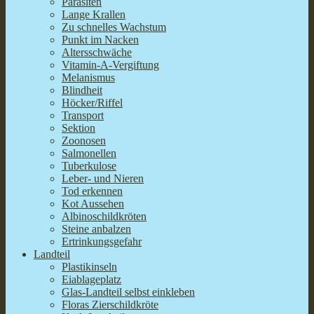
Parasiten
Lange Krallen
Zu schnelles Wachstum
Punkt im Nacken
Altersschwäche
Vitamin-A-Vergiftung
Melanismus
Blindheit
Höcker/Riffel
Transport
Sektion
Zoonosen
Salmonellen
Tuberkulose
Leber- und Nieren
Tod erkennen
Kot Aussehen
Albinoschildkröten
Steine anbalzen
Ertrinkungsgefahr
Landteil
Plastikinseln
Eiablageplatz
Glas-Landteil selbst einkleben
Floras Zierschildkröte