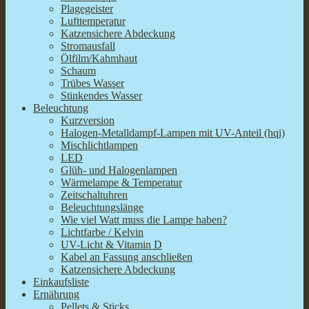
Plagegeister
Lufttemperatur
Katzensichere Abdeckung
Stromausfall
Ölfilm/Kahmhaut
Schaum
Trübes Wasser
Stinkendes Wasser
Beleuchtung
Kurzversion
Halogen-Metalldampf-Lampen mit UV-Anteil (hqi)
Mischlichtlampen
LED
Glüh- und Halogenlampen
Wärmelampe & Temperatur
Zeitschaltuhren
Beleuchtungslänge
Wie viel Watt muss die Lampe haben?
Lichtfarbe / Kelvin
UV-Licht & Vitamin D
Kabel an Fassung anschließen
Katzensichere Abdeckung
Einkaufsliste
Ernährung
Pellets & Sticks