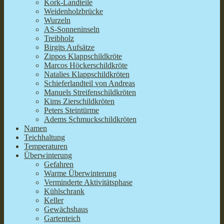
Kork-Landteile
Weidenholzbrücke
Wurzeln
AS-Sonneninseln
Treibholz
Birgits Aufsätze
Zippos Klappschildkröte
Marcos Höckerschildkröte
Natalies Klappschildkröten
Schieferlandteil von Andreas
Manuels Streifenschildkröten
Kims Zierschildkröten
Peters Steintürme
Adems Schmuckschildkröten
Namen
Teichhaltung
Temperaturen
Überwinterung
Gefahren
Warme Überwinterung
Verminderte Aktivitätsphase
Kühlschrank
Keller
Gewächshaus
Gartenteich