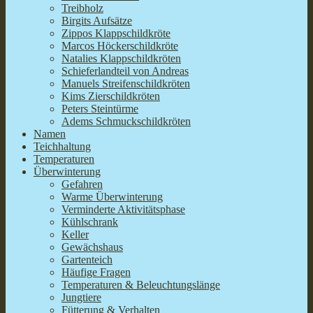
Treibholz
Birgits Aufsätze
Zippos Klappschildkröte
Marcos Höckerschildkröte
Natalies Klappschildkröten
Schieferlandteil von Andreas
Manuels Streifenschildkröten
Kims Zierschildkröten
Peters Steintürme
Adems Schmuckschildkröten
Namen
Teichhaltung
Temperaturen
Überwinterung
Gefahren
Warme Überwinterung
Verminderte Aktivitätsphase
Kühlschrank
Keller
Gewächshaus
Gartenteich
Häufige Fragen
Temperaturen & Beleuchtungslänge
Jungtiere
Fütterung & Verhalten