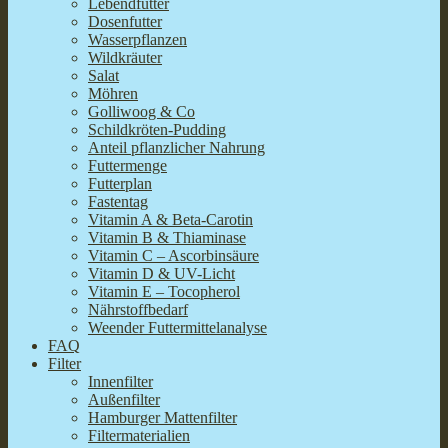
Lebendfutter
Dosenfutter
Wasserpflanzen
Wildkräuter
Salat
Möhren
Golliwoog & Co
Schildkröten-Pudding
Anteil pflanzlicher Nahrung
Futtermenge
Futterplan
Fastentag
Vitamin A & Beta-Carotin
Vitamin B & Thiaminase
Vitamin C – Ascorbinsäure
Vitamin D & UV-Licht
Vitamin E – Tocopherol
Nährstoffbedarf
Weender Futtermittelanalyse
FAQ
Filter
Innenfilter
Außenfilter
Hamburger Mattenfilter
Filtermaterialien