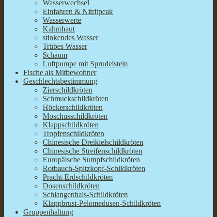
Wasserwechsel
Einfahren & Nitritpeak
Wasserwerte
Kahmhaut
stinkendes Wasser
Trübes Wasser
Schaum
Luftpumpe mit Sprudelstein
Fische als Mitbewohner
Geschlechtsbestimmung
Zierschildkröten
Schmuckschildkröten
Höckerschildkröten
Moschusschildkröten
Klappschildkröten
Tropfenschildkröten
Chinesische Dreikielschildkröten
Chinesische Streifenschildkröten
Europäische Sumpfschildkröten
Rotbauch-Spitzkopf-Schildkröten
Pracht-Erdschildkröten
Dosenschildkröten
Schlangenhals-Schildkröten
Klappbrust-Pelomedusen-Schildkröten
Gruppenhaltung