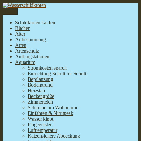
Zum
Inhalt
Menü
Wasserschildkröten
www.zierschildkroete.de
springen
Schildkröten kaufen
Bücher
Alter
Artbestimmung
Arten
Artenschutz
Auffangstationen
Aquarium
Stromkosten sparen
Einrichtung Schritt für Schritt
Bepflanzung
Bodengrund
Heizstab
Beckengröße
Zimmerteich
Schimmel im Wohnraum
Einfahren & Nitritpeak
Wasser kippt
Plagegeister
Lufttemperatur
Katzensichere Abdeckung