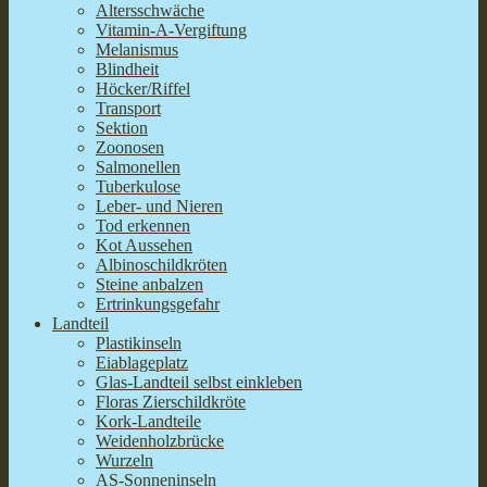
Altersschwäche
Vitamin-A-Vergiftung
Melanismus
Blindheit
Höcker/Riffel
Transport
Sektion
Zoonosen
Salmonellen
Tuberkulose
Leber- und Nieren
Tod erkennen
Kot Aussehen
Albinoschildkröten
Steine anbalzen
Ertrinkungsgefahr
Landteil
Plastikinseln
Eiablageplatz
Glas-Landteil selbst einkleben
Floras Zierschildkröte
Kork-Landteile
Weidenholzbrücke
Wurzeln
AS-Sonneninseln