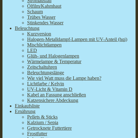
Stromausfall
Ölfilm/Kahmhaut
Schaum
Trübes Wasser
Stinkendes Wasser
Beleuchtung
Kurzversion
Halogen-Metalldampf-Lampen mit UV-Anteil (hqi)
Mischlichtlampen
LED
Glüh- und Halogenlampen
Wärmelampe & Temperatur
Zeitschaltuhren
Beleuchtungslänge
Wie viel Watt muss die Lampe haben?
Lichtfarbe / Kelvin
UV-Licht & Vitamin D
Kabel an Fassung anschließen
Katzensichere Abdeckung
Einkaufsliste
Ernährung
Pellets & Sticks
Kalzium / Sepia
Getrocknete Futtertiere
Frostfutter