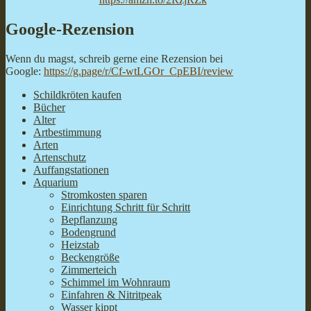
Google-Rezension
Wenn du magst, schreib gerne eine Rezension bei
Google:
https://g.page/r/Cf-wtLGOr_CpEBI/review
Schildkröten kaufen
Bücher
Alter
Artbestimmung
Arten
Artenschutz
Auffangstationen
Aquarium
Stromkosten sparen
Einrichtung Schritt für Schritt
Bepflanzung
Bodengrund
Heizstab
Beckengröße
Zimmerteich
Schimmel im Wohnraum
Einfahren & Nitritpeak
Wasser kippt