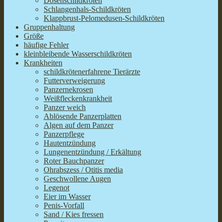
Dosenschildkröten
Schlangenhals-Schildkröten
Klappbrust-Pelomedusen-Schildkröten
Gruppenhaltung
Größe
häufige Fehler
kleinbleibende Wasserschildkröten
Krankheiten
schildkrötenerfahrene Tierärzte
Futterverweigerung
Panzernekrosen
Weißfleckenkrankheit
Panzer weich
Ablösende Panzerplatten
Algen auf dem Panzer
Panzerpflege
Hautentzündung
Lungenentzündung / Erkältung
Roter Bauchpanzer
Ohrabszess / Otitis media
Geschwollene Augen
Legenot
Eier im Wasser
Penis-Vorfall
Sand / Kies fressen