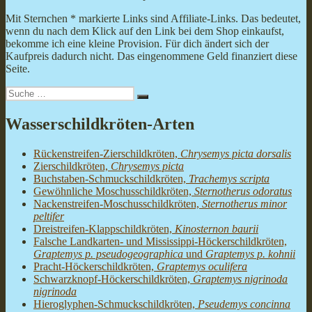
Mit Sternchen * markierte Links sind Affiliate-Links. Das bedeutet,
wenn du nach dem Klick auf den Link bei dem Shop einkaufst,
bekomme ich eine kleine Provision. Für dich ändert sich der
Kaufpreis dadurch nicht. Das eingenommene Geld finanziert diese
Seite.
Suche
Suchen
nach:
Wasserschildkröten-Arten
Rückenstreifen-Zierschildkröten,
Chrysemys picta dorsalis
Zierschildkröten,
Chrysemys picta
Buchstaben-Schmuckschildkröten,
Trachemys scripta
Gewöhnliche Moschusschildkröten,
Sternotherus odoratus
Nackenstreifen-Moschusschildkröten,
Sternotherus minor
peltifer
Dreistreifen-Klappschildkröten,
Kinosternon baurii
Falsche Landkarten- und Mississippi-Höckerschildkröten,
Graptemys p. pseudogeographica
und
Graptemys p. kohnii
Pracht-Höckerschildkröten,
Graptemys oculifera
Schwarzknopf-Höckerschildkröten,
Graptemys nigrinoda
nigrinoda
Hieroglyphen-Schmuckschildkröten,
Pseudemys concinna