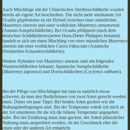
Auch Mischlinge mit der Chinesischen Streifenschildkröte wurden
bereits als eigene Art beschreiben. Die nicht mehr anerkannte Art
Ocadia glyphistoma
ist ein Hybrid zwischen einer männlichen
Mauremys sinensis
und einer weiblichen
Mauremys annamensis
(Annam-Sumpfschildkröte). Bei
Ocadia philippeni
(nach dem
deutschen Schildkrötenexperten Hans-Dieter Philippen benannt)
handelt es sich um einen Mischling von einer männlichen
Mauremys
sinensis
mit einer weiblichen
Cuora trifasciata
(Asiatische
Dreistreifen-Scharnierschildkröte).
Weitere Hybriden von Mauremys sinensis sind mit folgenden
Wasserschildkröten bekannt: Japanische Sumpfschildkröte
(
Mauremys japonica
) und Dornschildkröten (
Cyclemys oldhami
).
Bei der Pflege von Mischlingen hat man es natürlich etwas
schwerer, da man den Bedürfnissen von zwei Arten gerecht werden
muss. Daher ein paar Tipps: Bei beiden Arten gucken wie die
Haltungsbedingungen sind. Bei der Temperatur würde ich mich an
der Art orientieren für die ich die höhere Temperatur angegeben
habe. Bei der Ernährung muss man gucken, der Anteil pflanzlicher
Nahrung muss ausprobiert werden, ob der Geschmack eher der
einen oder der anderen Art entspricht.