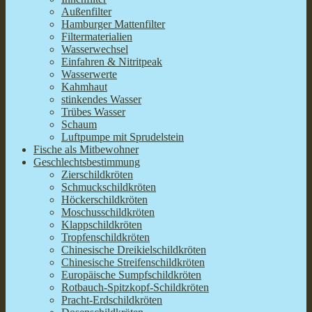
Außenfilter
Hamburger Mattenfilter
Filtermaterialien
Wasserwechsel
Einfahren & Nitritpeak
Wasserwerte
Kahmhaut
stinkendes Wasser
Trübes Wasser
Schaum
Luftpumpe mit Sprudelstein
Fische als Mitbewohner
Geschlechtsbestimmung
Zierschildkröten
Schmuckschildkröten
Höckerschildkröten
Moschusschildkröten
Klappschildkröten
Tropfenschildkröten
Chinesische Dreikielschildkröten
Chinesische Streifenschildkröten
Europäische Sumpfschildkröten
Rotbauch-Spitzkopf-Schildkröten
Pracht-Erdschildkröten